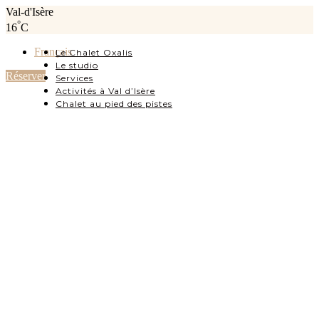
Val-d'Isère
°
16
C
Français
Le Chalet Oxalis
Le studio
Réserver
Services
Activités à Val d’Isère
Chalet au pied des pistes