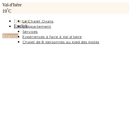
Val-d'Isère
°
19
C
Français
Le Chalet Oxalis
English
L’appartement
Services
Réserver
Expériences à faire à Val d’Isère
Chalet de 8 personnes au pied des pistes