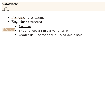
Val-d'Isère
°
11
C
Français
Le Chalet Oxalis
English
L’appartement
Services
Réserver
Expériences à faire à Val d’Isère
Chalet de 8 personnes au pied des pistes