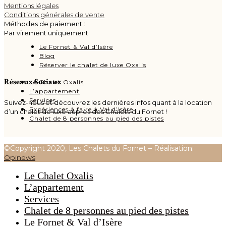
Mentions légales
Conditions générales de vente
Méthodes de paiement :
Par v
irement uniquement
Le Fornet & Val d’Isère
Blog
Réserver le chalet de luxe Oxalis
Réseaux Sociaux
Le Chalet Oxalis
L’appartement
Services
Suivez-nous et découvrez les dernières infos quant à la location
Expériences à faire à Val d’Isère
d’un chalet de luxe auprès des Chalets du Fornet !
Chalet de 8 personnes au pied des pistes
©Copyright 2020, Les Chalets du Fornet – Réalisation:
Opinews
Le Chalet Oxalis
L’appartement
Services
Chalet de 8 personnes au pied des pistes
Le Fornet & Val d’Isère