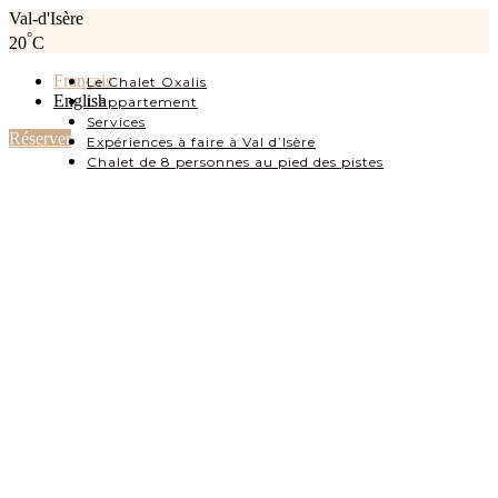
Val-d'Isère
°
20
C
Français
Le Chalet Oxalis
English
L’appartement
Services
Réserver
Expériences à faire à Val d’Isère
Chalet de 8 personnes au pied des pistes