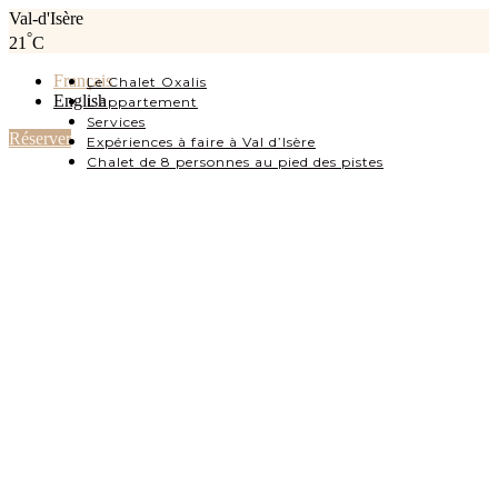
Val-d'Isère
°
21
C
Français
Le Chalet Oxalis
English
L’appartement
Services
Réserver
Expériences à faire à Val d’Isère
Chalet de 8 personnes au pied des pistes