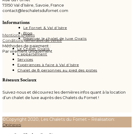
73150 Val d’Isère, Savoie, France
contact@leschaletsdufornet.com
Informations
Le Fornet & Val d’Isère
Blog
Mentions légales
Réserver le chalet de luxe Oxalis
Conditions générales de vente
Méthodes de paiement :
Le Chalet Oxalis
Par v
irement uniquement
L’appartement
Services
Expériences à faire à Val d’Isère
Chalet de 8 personnes au pied des pistes
Réseaux Sociaux
Suivez-nous et découvrez les dernières infos quant à la location
d’un chalet de luxe auprès des Chalets du Fornet !
©Copyright 2020, Les Chalets du Fornet – Réalisation:
Opinews